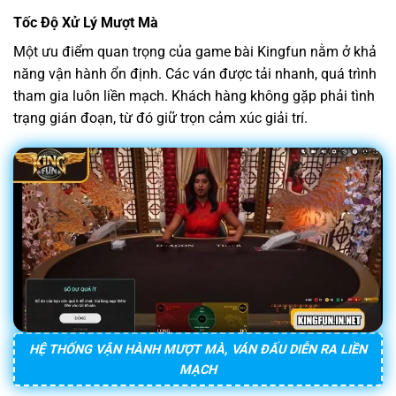
Tốc Độ Xử Lý Mượt Mà
Một ưu điểm quan trọng của game bài Kingfun nằm ở khả
năng vận hành ổn định. Các ván được tải nhanh, quá trình
tham gia luôn liền mạch. Khách hàng không gặp phải tình
trạng gián đoạn, từ đó giữ trọn cảm xúc giải trí.
HỆ THỐNG VẬN HÀNH MƯỢT MÀ, VÁN ĐẤU DIỄN RA LIỀN
MẠCH