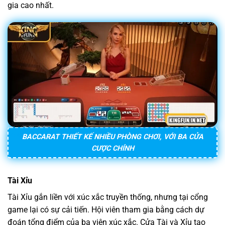
gia cao nhất.
BACCARAT THIẾT KẾ NHIỀU PHÒNG CHƠI, VỚI BA CỬA
CƯỢC CHÍNH
Tài Xỉu
Tài Xỉu gắn liền với xúc xắc truyền thống, nhưng tại cổng
game lại có sự cải tiến. Hội viên tham gia bằng cách dự
đoán tổng điểm của ba viên xúc xắc. Cửa Tài và Xỉu tạo