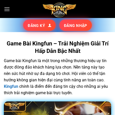
Bỏ
qua
nội
dung
ĐĂNG KÝ
ĐĂNG NHẬP
Game Bài Kingfun – Trải Nghiệm Giải Trí
Hấp Dẫn Bậc Nhất
Game bài Kingfun
là một trong những thương hiệu uy tín
được đông đảo khách hàng lựa chọn. Nền tảng này tạo
nên sức hút nhờ sự đa dạng trò chơi. Hội viên có thể tận
hưởng không gian hiện đại cùng tính năng an toàn cao.
Kingfun
chính là điểm đến đáng tin cậy cho những ai yêu
thích trải nghiệm game bài trực tuyến.