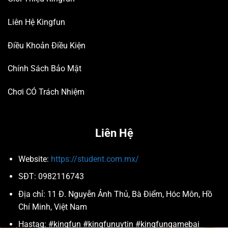
Liên Hệ Kingfun
Điều Khoản Điều Kiện
Chính Sách Bảo Mật
Chơi CÓ Trách Nhiệm
Liên Hệ
Website:
https://student.com.mx/
SĐT:
0982116743
Địa chỉ:
11 Đ. Nguyễn Ảnh Thủ, Bà Điểm, Hóc Môn, Hồ
Chí Minh, Việt Nam
Hastag: #kingfun #kingfunuytin #kingfungamebai