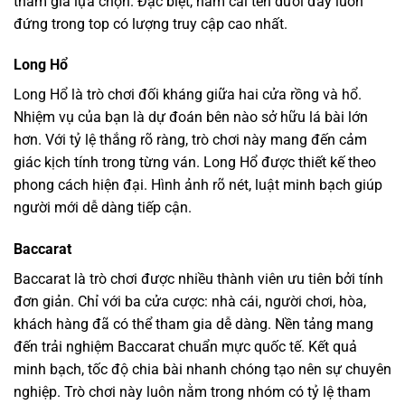
tham gia lựa chọn. Đặc biệt, năm cái tên dưới đây luôn
đứng trong top có lượng truy cập cao nhất.
Long Hổ
Long Hổ là trò chơi đối kháng giữa hai cửa rồng và hổ.
Nhiệm vụ của bạn là dự đoán bên nào sở hữu lá bài lớn
hơn. Với tỷ lệ thắng rõ ràng, trò chơi này mang đến cảm
giác kịch tính trong từng ván. Long Hổ được thiết kế theo
phong cách hiện đại. Hình ảnh rõ nét, luật minh bạch giúp
người mới dễ dàng tiếp cận.
Baccarat
Baccarat là trò chơi được nhiều thành viên ưu tiên bởi tính
đơn giản. Chỉ với ba cửa cược: nhà cái, người chơi, hòa,
khách hàng đã có thể tham gia dễ dàng. Nền tảng mang
đến trải nghiệm Baccarat chuẩn mực quốc tế. Kết quả
minh bạch, tốc độ chia bài nhanh chóng tạo nên sự chuyên
nghiệp. Trò chơi này luôn nằm trong nhóm có tỷ lệ tham