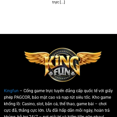
trực [...]
Kingfun
– Cổng game trực tuyến đẳng cấp quốc tế với giấy
phép PAGCOR, bảo mật cao và nạp rút siêu tốc. Kho game
khổng lồ: Casino, slot, bắn cá, thể thao, game bài – chơi
cực đã, thắng cực lớn. Ưu đãi hấp dẫn mỗi ngày, hoàn trả
khủng, hỗ trợ 24/7 – nơi giải trí và kiếm tiền gặp nhau!