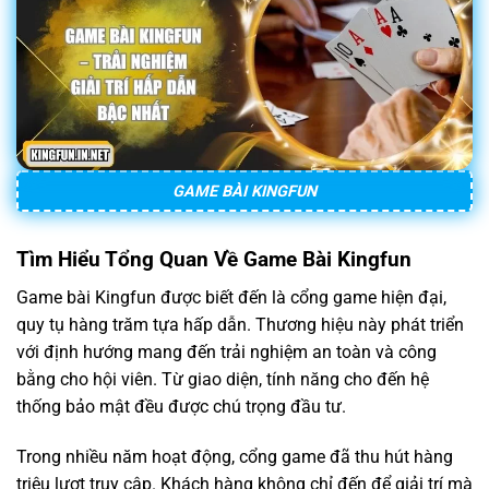
GAME BÀI KINGFUN
Tìm Hiểu Tổng Quan Về Game Bài Kingfun
Game bài Kingfun được biết đến là cổng game hiện đại,
quy tụ hàng trăm tựa hấp dẫn. Thương hiệu này phát triển
với định hướng mang đến trải nghiệm an toàn và công
bằng cho hội viên. Từ giao diện, tính năng cho đến hệ
thống bảo mật đều được chú trọng đầu tư.
Trong nhiều năm hoạt động, cổng game đã thu hút hàng
triệu lượt truy cập. Khách hàng không chỉ đến để giải trí mà