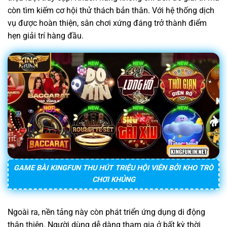
còn tìm kiếm cơ hội thử thách bản thân. Với hệ thống dịch
vụ được hoàn thiện, sân chơi xứng đáng trở thành điểm
hẹn giải trí hàng đầu.
GAME BÀI KINGFUN THU HÚT TRIỆU HỘI VIÊN BỞI KHO TRÒ
CHƠI KHỦNG
Ngoài ra, nền tảng này còn phát triển ứng dụng di động
thân thiện. Người dùng dễ dàng tham gia ở bất kỳ thời